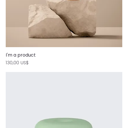
I'm a product
Precio
130,00 US$