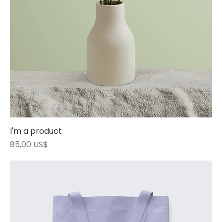
I'm a product
Precio
85,00 US$