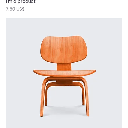
I'm a product
Precio
7,50 US$