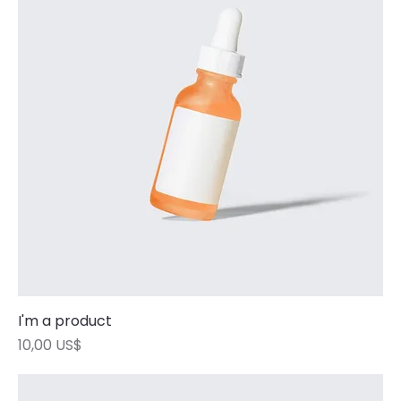
I'm a product
Precio
10,00 US$