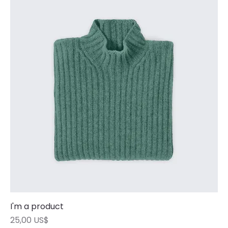
I'm a product
Precio
25,00 US$