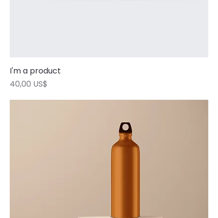
I'm a product
Precio
40,00 US$