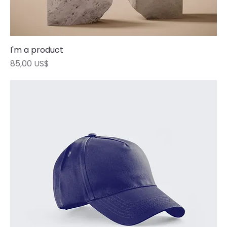
I'm a product
Precio
85,00 US$