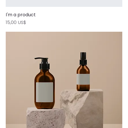
I'm a product
Precio
15,00 US$