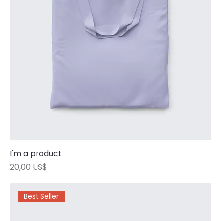
I'm a product
Precio
20,00 US$
Best Seller