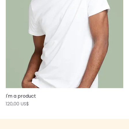
I'm a product
Precio
120,00 US$