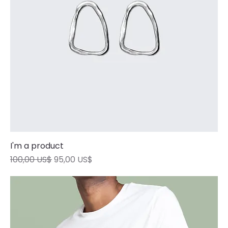
I'm a product
Precio
Precio de oferta
100,00 US$
95,00 US$