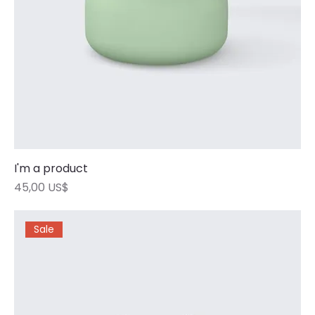
I'm a product
Precio
45,00 US$
Sale