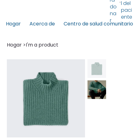
l del
do
paci
na
ente
r
Hogar
Acerca de
Centro de salud comunitario
Hogar
>
I'm a product