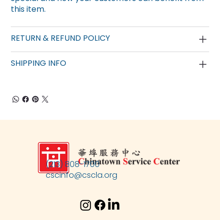
this item.
RETURN & REFUND POLICY
SHIPPING INFO
(213) 808-1700
cscinfo@cscla.org