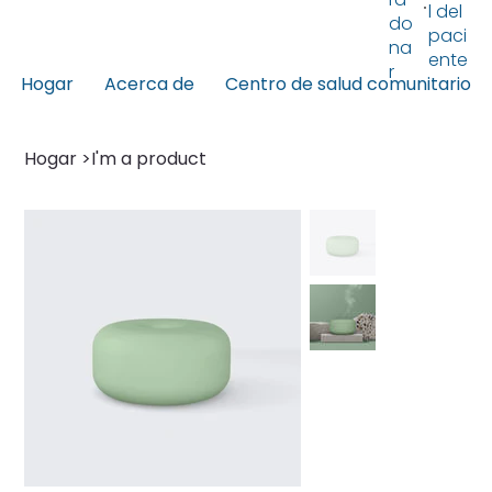
l del
do
paci
na
ente
r
Hogar
Acerca de
Centro de salud comunitario
Hogar
>
I'm a product