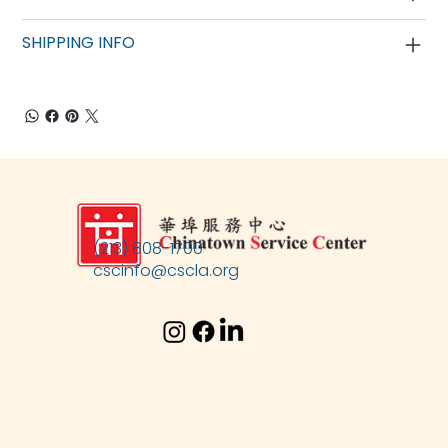
SHIPPING INFO
(213) 808-1700
cscinfo@cscla.org