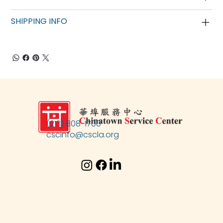
SHIPPING INFO
(213) 808-1700
cscinfo@cscla.org