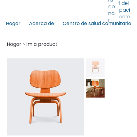
l del
do
paci
na
ente
r
Hogar
Acerca de
Centro de salud comunitario
Hogar
>
I'm a product