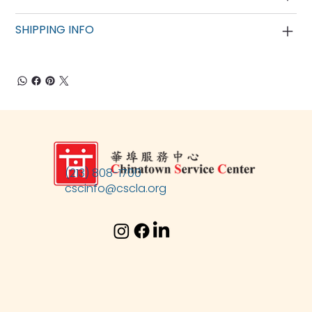
SHIPPING INFO
(213) 808-1700
cscinfo@cscla.org