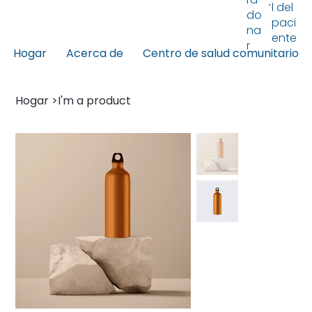
l del
do
paci
na
ente
r
Hogar
Acerca de
Centro de salud comunitario
Hogar
>
I'm a product