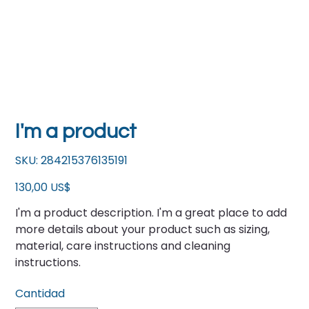
I'm a product
SKU
SKU:
284215376135191
284215376135191
Precio
130,00 US$
I'm a product description. I'm a great place to add
more details about your product such as sizing,
material, care instructions and cleaning
instructions.
Cantidad