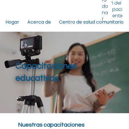
l del
do
paci
na
ente
r
Hogar
Acerca de
Centro de salud comunitario
Capacitaciones
educativas
Nuestras capacitaciones