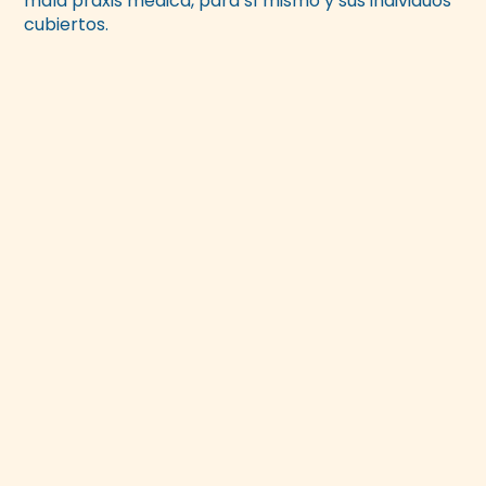
mala praxis médica, para sí mismo y sus individuos
cubiertos.