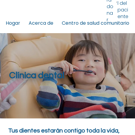
l del
do
paci
na
ente
r
Hogar
Acerca de
Centro de salud comunitario
Clínica dental
Tus dientes estarán contigo toda la vida,