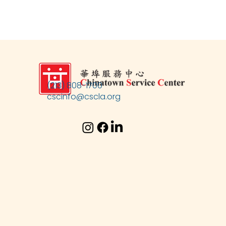
(213) 808-1700
cscinfo@cscla.org