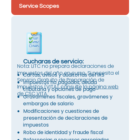
Service Scopes
Cucharas de servicio:
Nota: LITC no prepara declaraciones de
impuestos del año en curso. Si necesita el
Cartas, avisos y auditorías del IRS
Servicio Gratuito de Preparación de
Impuestos no pagados, deuda
Impuestos (VITA), consulte la
página web
tributaria y opciones de pago
de CSC VITA.
Gravámenes fiscales, gravámenes y
embargos de salario
Modificaciones y cuestiones de
presentación de declaraciones de
impuestos
Robo de identidad y fraude fiscal
Referencias a recursos apropiados