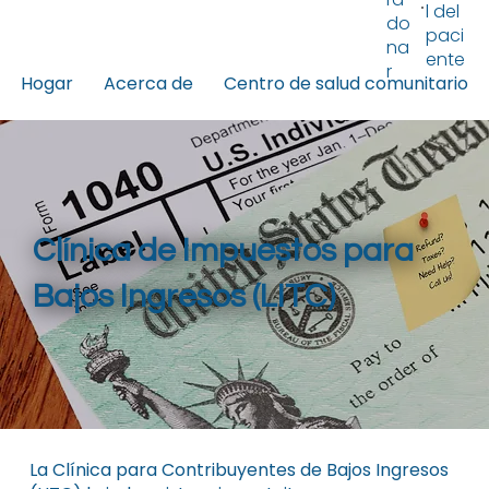
l del
do
paci
na
ente
r
Hogar
Acerca de
Centro de salud comunitario
Clínica de Impuestos para
Bajos Ingresos (LITC)
La Clínica para Contribuyentes de Bajos Ingresos