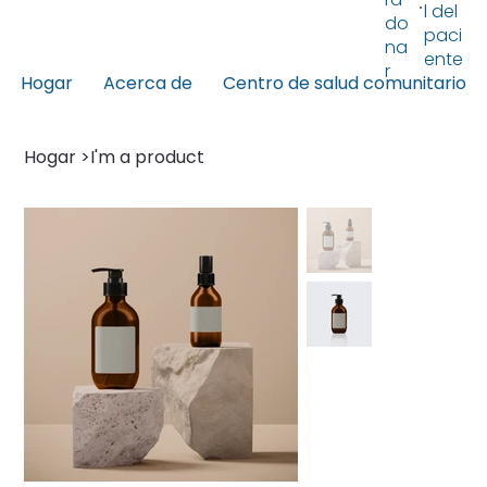
l del
do
paci
na
ente
r
Hogar
Acerca de
Centro de salud comunitario
Hogar
>
I'm a product