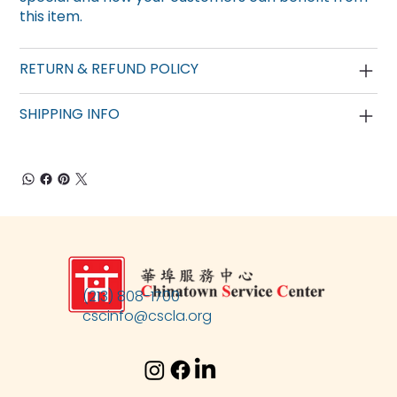
this item.
RETURN & REFUND POLICY
SHIPPING INFO
(213) 808-1700
cscinfo@cscla.org