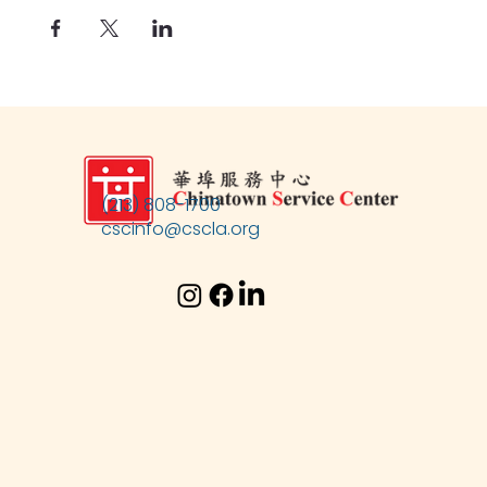
(213) 808-1700
cscinfo@cscla.org