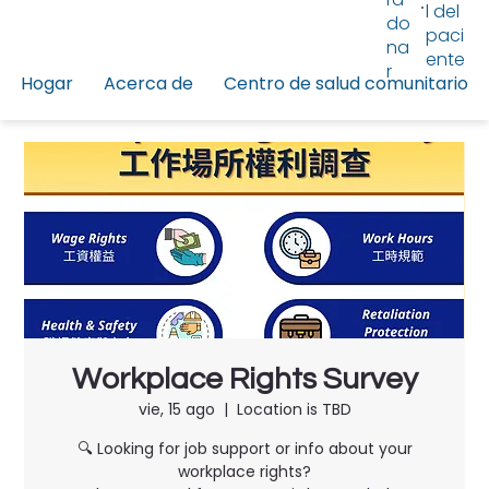
l del
do
paci
na
ente
r
Hogar
Acerca de
Centro de salud comunitario
Workplace Rights Survey
vie, 15 ago
  |  
Location is TBD
🔍 Looking for job support or info about your
workplace rights?