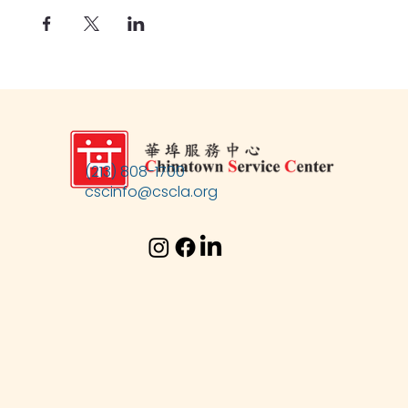
(213) 808-1700
cscinfo@cscla.org