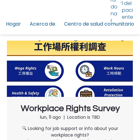
l del
do
paci
na
ente
r
Hogar
Acerca de
Centro de salud comunitario
Workplace Rights Survey
lun, 11 ago
  |  
Location is TBD
🔍 Looking for job support or info about your
workplace rights?