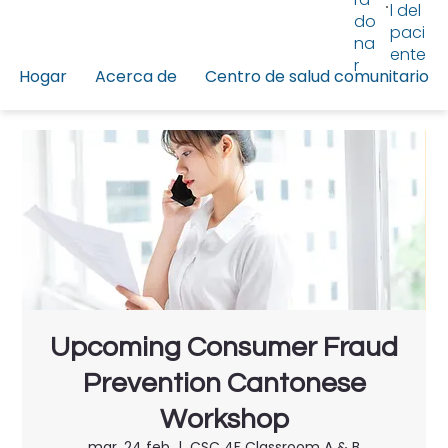
l del
do
paci
na
ente
r
Hogar
Acerca de
Centro de salud comunitario
Upcoming Consumer Fraud
Prevention Cantonese
Workshop
mar, 24 feb
  |  
CSC 4F Classroom A & B