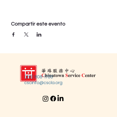
Compartir este evento
(213) 808-1700
cscinfo@cscla.org