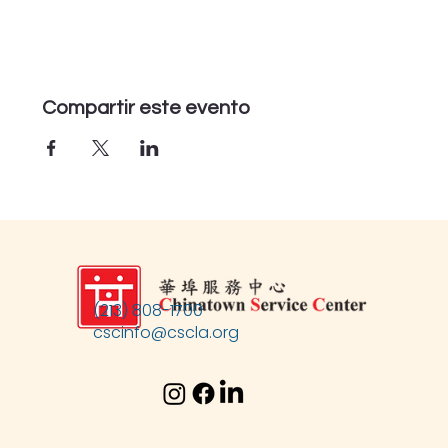
Compartir este evento
(213) 808-1700
cscinfo@cscla.org