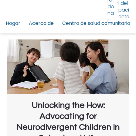
l del
do
paci
na
ente
r
Hogar
Acerca de
Centro de salud comunitario
Unlocking the How:
Advocating for
Neurodivergent Children in