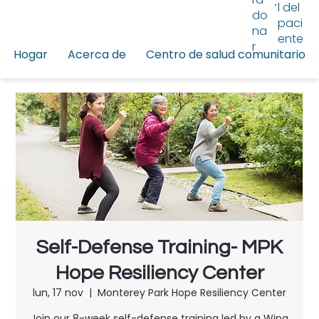
l del
do
paci
na
ente
r
Hogar
Acerca de
Centro de salud comunitario
Self-Defense Training- MPK
Hope Resiliency Center
lun, 17 nov
  |  
Monterey Park Hope Resiliency Center
Join our 8-week self-defense training led by a Wing