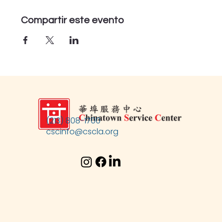
Compartir este evento
(213) 808-1700
cscinfo@cscla.org