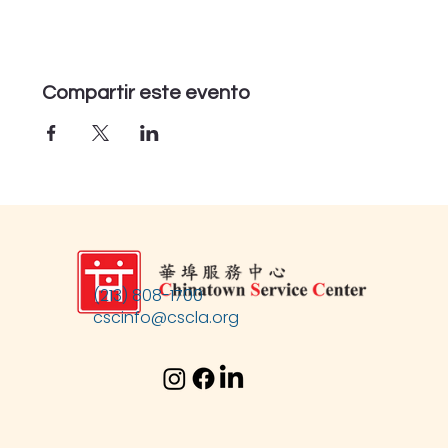
Compartir este evento
(213) 808-1700
cscinfo@cscla.org