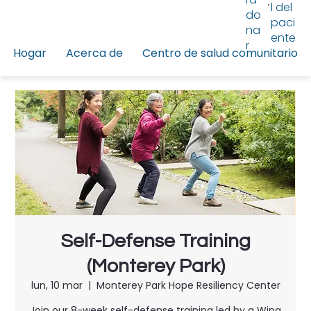
l del
do
paci
na
ente
r
Hogar
Acerca de
Centro de salud comunitario
Self-Defense Training
(Monterey Park)
lun, 10 mar
  |  
Monterey Park Hope Resiliency Center
Join our 8-week self-defense training led by a Wing