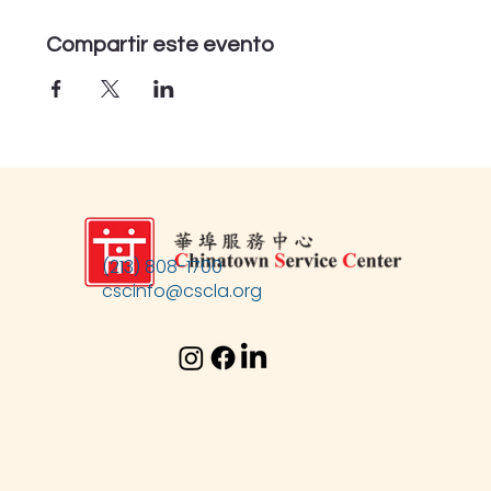
Compartir este evento
(213) 808-1700
cscinfo@cscla.org