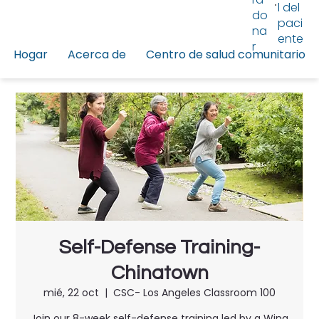
l del
do
paci
na
ente
r
Hogar
Acerca de
Centro de salud comunitario
Self-Defense Training-
Chinatown
mié, 22 oct
  |  
CSC- Los Angeles Classroom 100
Join our 8-week self-defense training led by a Wing