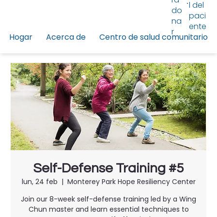
l del
do
paci
na
ente
r
Hogar
Acerca de
Centro de salud comunitario
Self-Defense Training #5
lun, 24 feb
  |  
Monterey Park Hope Resiliency Center
Join our 8-week self-defense training led by a Wing
Chun master and learn essential techniques to