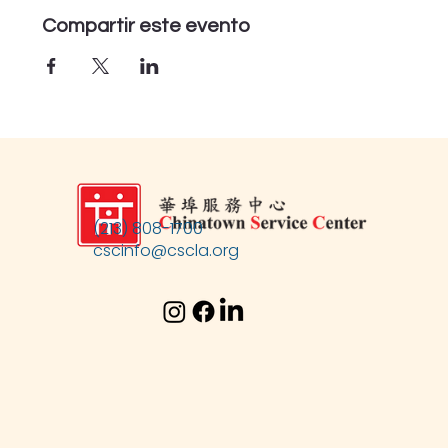
Compartir este evento
(213) 808-1700
cscinfo@cscla.org