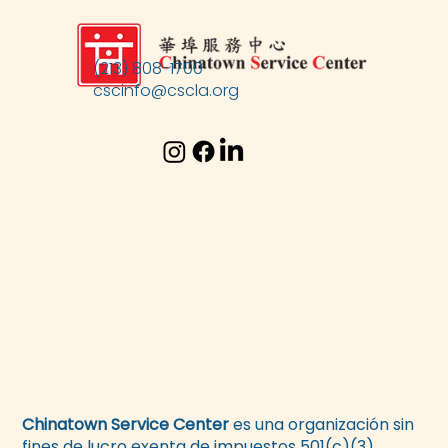
(213) 808-1700
cscinfo@cscla.org
Chinatown Service Center
es una organización sin
fines de lucro exenta de impuestos 501(c)(3)