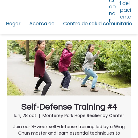
l del
do
paci
na
ente
r
Hogar
Acerca de
Centro de salud comunitario
Self-Defense Training #4
lun, 28 oct
  |  
Monterey Park Hope Resiliency Center
Join our 8-week self-defense training led by a Wing
Chun master and learn essential techniques to