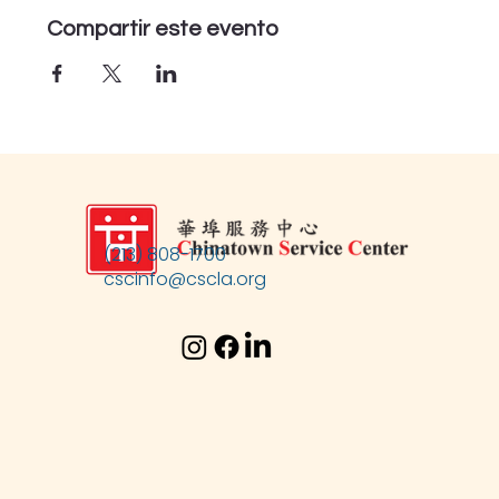
Compartir este evento
(213) 808-1700
cscinfo@cscla.org