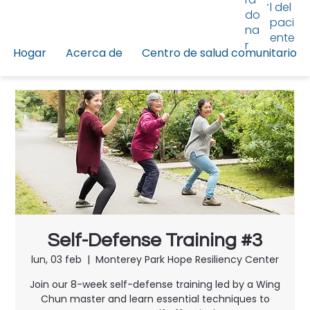
l del
do
paci
na
ente
r
Hogar
Acerca de
Centro de salud comunitario
Self-Defense Training #3
lun, 03 feb
  |  
Monterey Park Hope Resiliency Center
Join our 8-week self-defense training led by a Wing
Chun master and learn essential techniques to