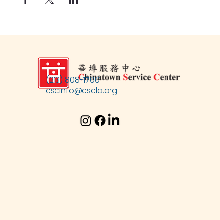
(213) 808-1700
cscinfo@cscla.org