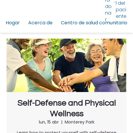
l del
do
paci
na
ente
r
Hogar
Acerca de
Centro de salud comunitario
Self-Defense and Physical
Wellness
lun, 15 abr
  |  
Monterey Park
Learn how to protect yourself with self-defense