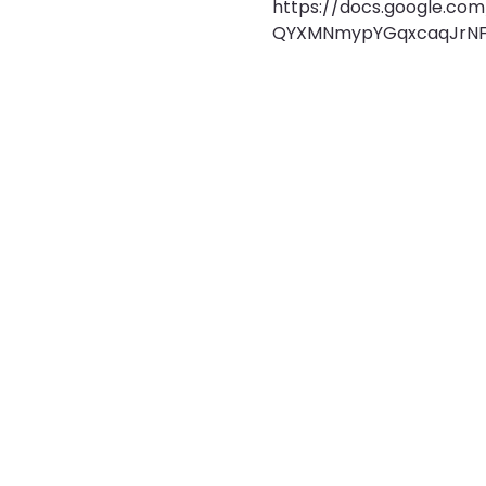
https://docs.google.co
QYXMNmypYGqxcaqJrNF