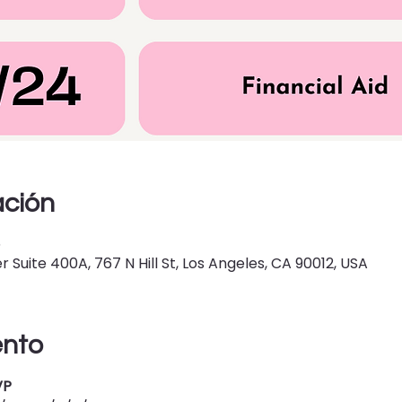
ación
5
Suite 400A, 767 N Hill St, Los Angeles, CA 90012, USA
ento
VP