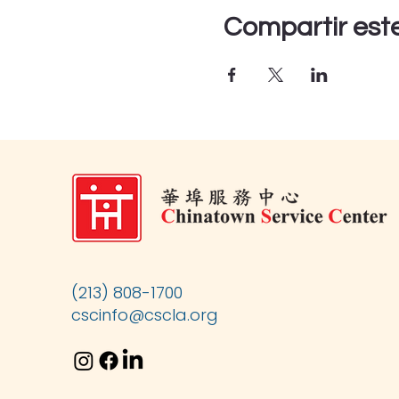
Compartir est
(213) 808-1700
cscinfo@cscla.org