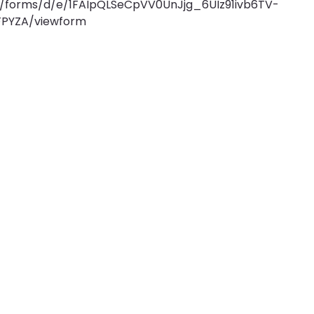
m/forms/d/e/1FAIpQLSeCpVV0UnJjg_6UIz91ivb6TV-
PYZA/viewform