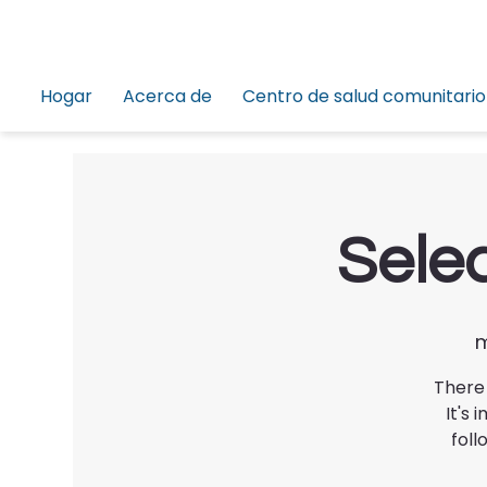
Hogar
Acerca de
Centro de salud comunitario
Selec
m
There 
It's
foll