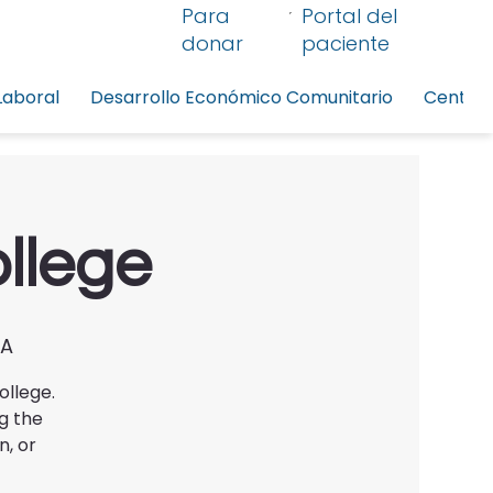
Para
Portal del
donar
paciente
Laboral
Desarrollo Económico Comunitario
Centro 
ollege
0A
ollege.
g the
n, or