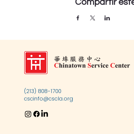
Compartir est
(213) 808-1700
cscinfo@cscla.org