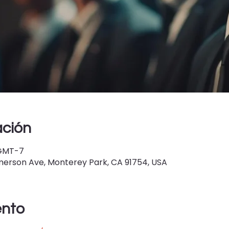
ación
0 GMT-7
erson Ave, Monterey Park, CA 91754, USA
ento