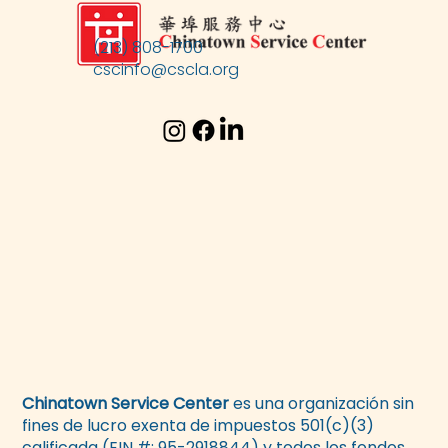
(213) 808-1700
cscinfo@cscla.org
Chinatown Service Center
es una organización sin
fines de lucro exenta de impuestos 501(c)(3)
calificada (EIN #: 95-2918844) y todos los fondos