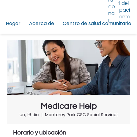
l del
do
paci
na
ente
r
Hogar
Acerca de
Centro de salud comunitario
Medicare Help
lun, 16 dic
  |  
Monterey Park CSC Social Services
Horario y ubicación