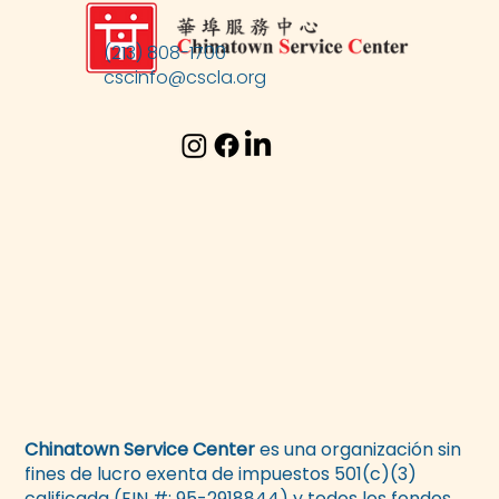
(213) 808-1700
cscinfo@cscla.org
Chinatown Service Center
es una organización sin
fines de lucro exenta de impuestos 501(c)(3)
calificada (EIN #: 95-2918844) y todos los fondos