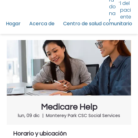
l del
do
paci
na
ente
r
Hogar
Acerca de
Centro de salud comunitario
Medicare Help
lun, 09 dic
  |  
Monterey Park CSC Social Services
Horario y ubicación