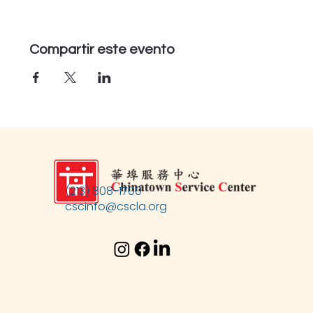
Compartir este evento
(213) 808-1700
cscinfo@cscla.org