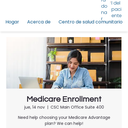
l del
do
paci
na
ente
r
Hogar
Acerca de
Centro de salud comunitario
Medicare Enrollment
jue, 14 nov
  |  
CSC Main Office Suite 400
Need help choosing your Medicare Advantage
plan? We can help!