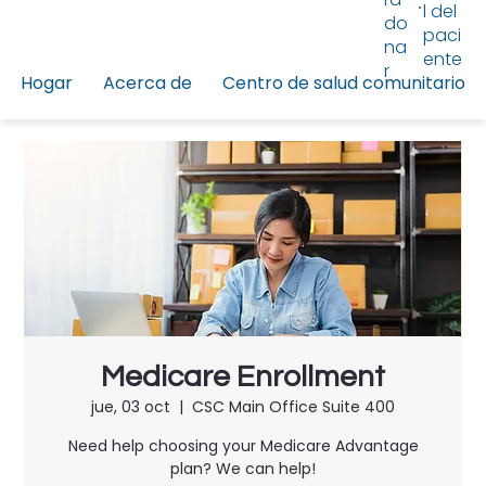
l del
do
paci
na
ente
r
Hogar
Acerca de
Centro de salud comunitario
Medicare Enrollment
jue, 03 oct
  |  
CSC Main Office Suite 400
Need help choosing your Medicare Advantage
plan? We can help!