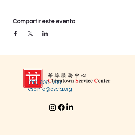
Compartir este evento
(213) 808-1700
cscinfo@cscla.org