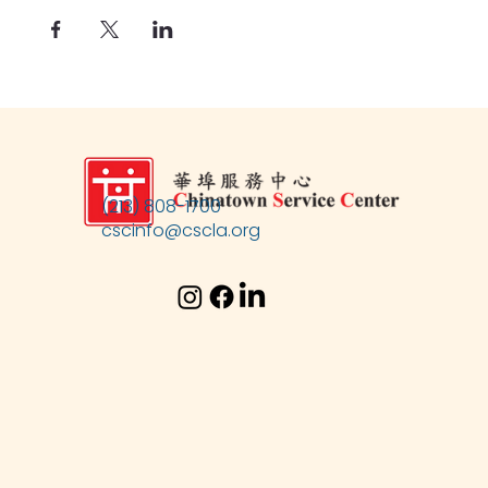
(213) 808-1700
cscinfo@cscla.org