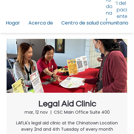
l del
do
paci
na
ente
r
Hogar
Acerca de
Centro de salud comunitario
Legal Aid Clinic
mar, 12 nov
  |  
CSC Main Office Suite 400
LAFLA's legal aid clinic at the Chinatown Location
every 2nd and 4th Tuesday of every month