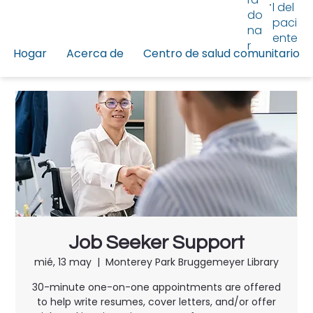
l del
do
paci
na
ente
r
Hogar
Acerca de
Centro de salud comunitario
Job Seeker Support
mié, 13 may
  |  
Monterey Park Bruggemeyer Library
30-minute one-on-one appointments are offered
to help write resumes, cover letters, and/or offer