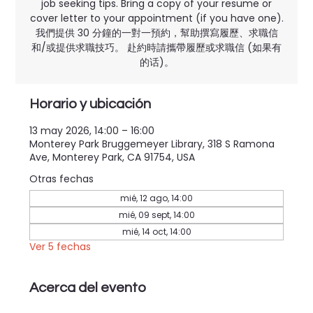
job seeking tips. Bring a copy of your resume or
cover letter to your appointment (if you have one).
我們提供 30 分鐘的一對一預約，幫助撰寫履歷、求職信
和/或提供求職技巧。 赴約時請攜帶履歷或求職信 (如果有
的话)。
Horario y ubicación
13 may 2026, 14:00 – 16:00
Monterey Park Bruggemeyer Library, 318 S Ramona
Ave, Monterey Park, CA 91754, USA
Otras fechas
mié, 12 ago, 14:00
mié, 09 sept, 14:00
mié, 14 oct, 14:00
Ver 5 fechas
Acerca del evento