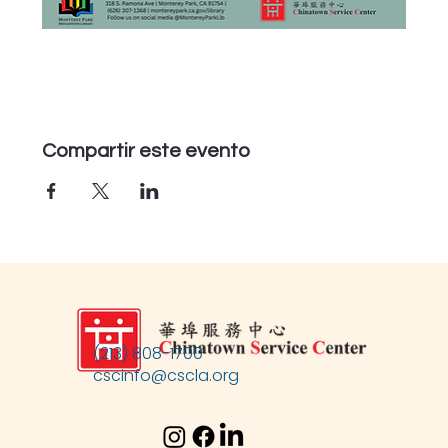
Compartir este evento
(213) 808-1700
cscinfo@cscla.org