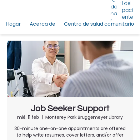
l del
do
paci
na
ente
r
Hogar
Acerca de
Centro de salud comunitario
Job Seeker Support
mié, 11 feb
  |  
Monterey Park Bruggemeyer Library
30-minute one-on-one appointments are offered
to help write resumes, cover letters, and/or offer