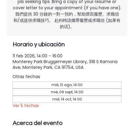
job seeking tips. Bring a copy of your resume or
cover letter to your appointment (if you have one).
我們提供 30 分鐘的一對一預約，幫助撰寫履歷、求職信
和/或提供求職技巧。 赴約時請攜帶履歷或求職信 (如果有
的话)。
Horario y ubicación
11 feb 2026, 14:00 – 16:00
Monterey Park Bruggemeyer Library, 318 S Ramona
Ave, Monterey Park, CA 91754, USA
Otras fechas
mié, 12 ago, 14:00
mié, 09 sept, 14:00
mié, 14 oct, 14:00
Ver 5 fechas
Acerca del evento