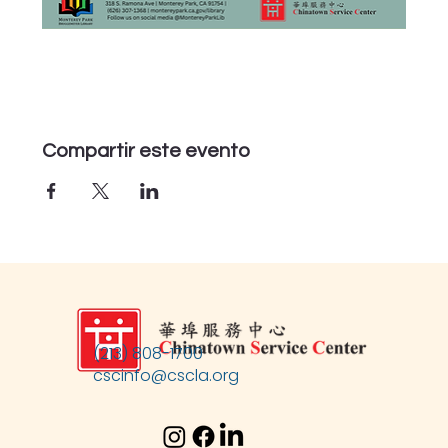
Compartir este evento
(213) 808-1700
cscinfo@cscla.org