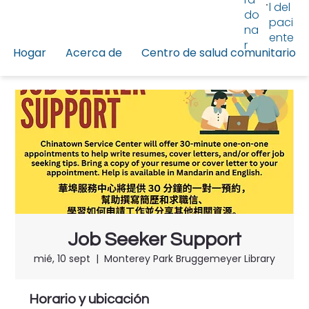
l del
do
paci
na
ente
r
Hogar
Acerca de
Centro de salud comunitario
Job Seeker Support
mié, 10 sept
  |  
Monterey Park Bruggemeyer Library
Horario y ubicación