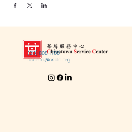
(213) 808-1700
cscinfo@cscla.org