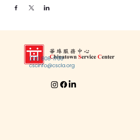
(213) 808-1700
cscinfo@cscla.org