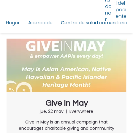
l del
do
paci
na
ente
r
Hogar
Acerca de
Centro de salud comunitario
Give in May
jue, 22 may
  |  
Everywhere
Give in May is an annual campaign that
encourages charitable giving and community