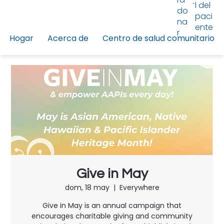
l del
do
paci
na
ente
r
Hogar
Acerca de
Centro de salud comunitario
Give in May
dom, 18 may
  |  
Everywhere
Give in May is an annual campaign that
encourages charitable giving and community