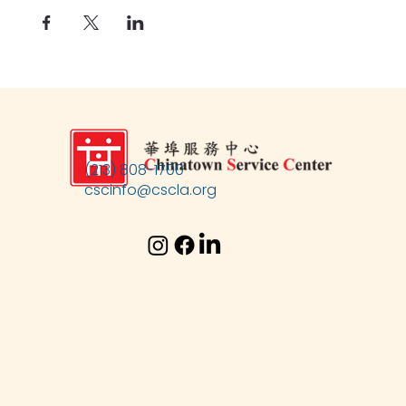
(213) 808-1700
cscinfo@cscla.org