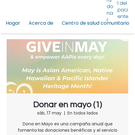
l del
do
paci
na
ente
r
Hogar
Acerca de
Centro de salud comunitario
Donar en mayo (1)
sáb, 17 may
  |  
En todos lados
Dona en Mayo es una campaña anual que
fomenta las donaciones benéficas y el servicio