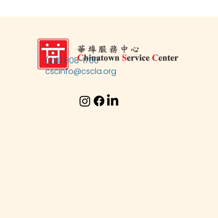
(213) 808-1700
cscinfo@cscla.org