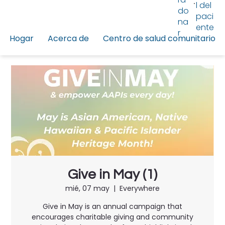
l del
do
paci
na
ente
r
Hogar
Acerca de
Centro de salud comunitario
Give in May (1)
mié, 07 may
  |  
Everywhere
Give in May is an annual campaign that
encourages charitable giving and community