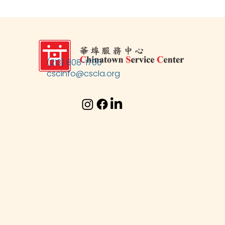
(213) 808-1700
cscinfo@cscla.org