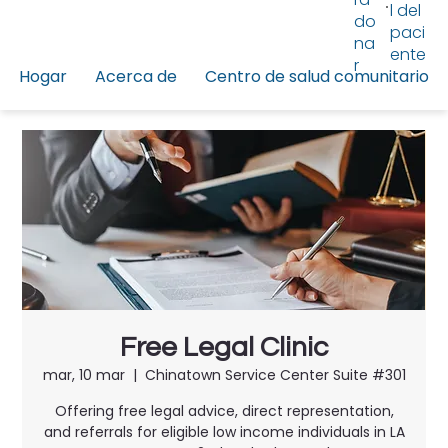
l del
do
paci
na
ente
r
Hogar
Acerca de
Centro de salud comunitario
Free Legal Clinic
mar, 10 mar
  |  
Chinatown Service Center Suite #301
Offering free legal advice, direct representation,
and referrals for eligible low income individuals in LA