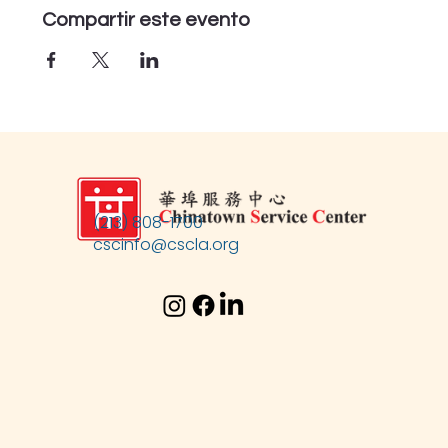
Compartir este evento
(213) 808-1700
cscinfo@cscla.org