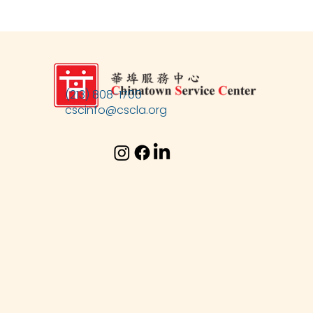
(213) 808-1700
cscinfo@cscla.org