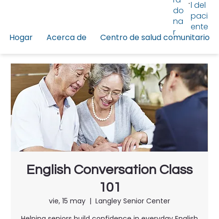
l del
do
paci
na
ente
r
Hogar
Acerca de
Centro de salud comunitario
English Conversation Class
101
vie, 15 may
  |  
Langley Senior Center
Helping seniors build confidence in everyday English