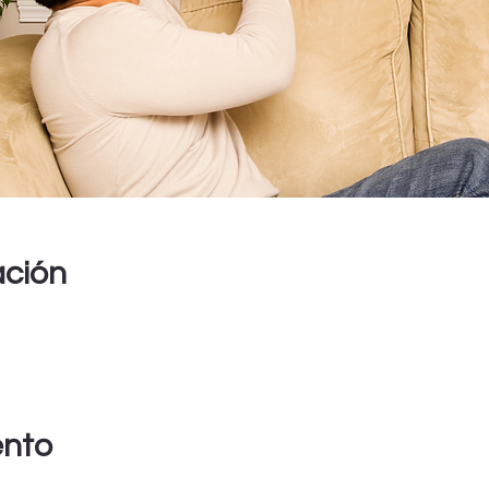
ación
ento