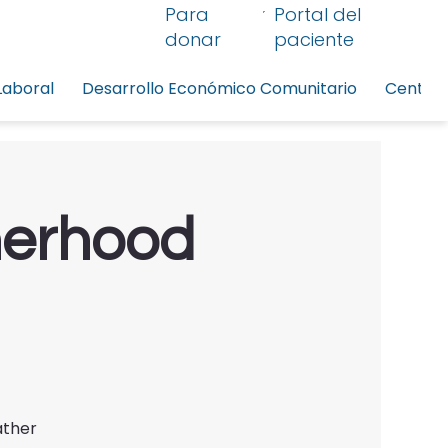
Para
Portal del
donar
paciente
Laboral
Desarrollo Económico Comunitario
Centro 
herhood
ather