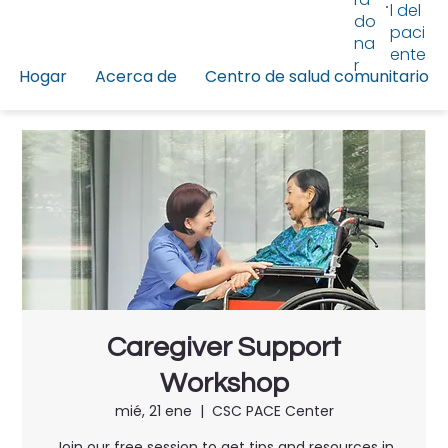
l del
do
paci
na
ente
r
Hogar
Acerca de
Centro de salud comunitario
Caregiver Support
Workshop
mié, 21 ene
  |  
CSC PACE Center
Join our free session to get tips and resources in