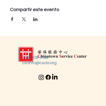
Compartir este evento
(213) 808-1700
cscinfo@cscla.org