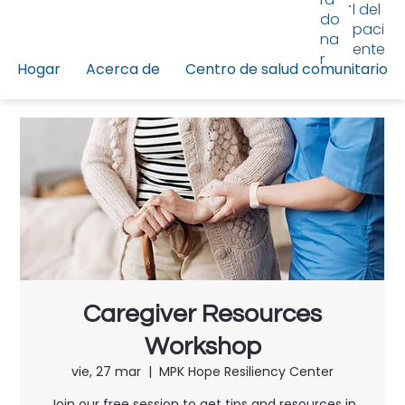
l del
do
paci
na
ente
r
Hogar
Acerca de
Centro de salud comunitario
Caregiver Resources
Workshop
vie, 27 mar
  |  
MPK Hope Resiliency Center
Join our free session to get tips and resources in