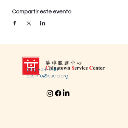
Compartir este evento
(213) 808-1700
cscinfo@cscla.org