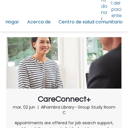
l del
do
paci
na
ente
r
Hogar
Acerca de
Centro de salud comunitario
CareConnect+
mar, 02 jun
  |  
Alhambra Library- Group Study Room
C
Appointments are offered for job search support,