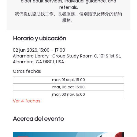
older adult services, individual guidance, and
referrals.
我們提供協助找工作、長者服務、個別指導及轉介的預約
服務。
Horario y ubicación
02 jun 2026, 15:00 – 17:00
Alhambra Library- Group Study Room C, 101 S 1st St,
Alhambra, CA 91801, USA
Otras fechas
mar, 01 sept, 15:00
mar, 06 oct, 15:00
mar, 03 nov, 15:00
Ver 4 fechas
Acerca del evento