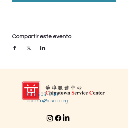
Compartir este evento
(213) 808-1700
cscinfo@cscla.org