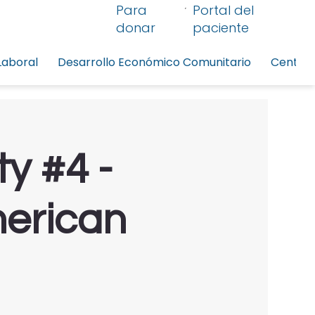
Para
Portal del
donar
paciente
Laboral
Desarrollo Económico Comunitario
Centro 
y #4 -
merican