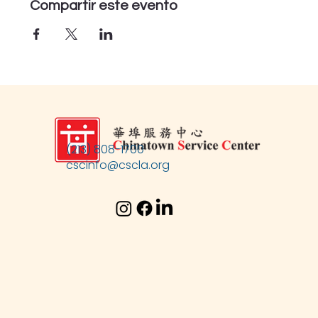
Compartir este evento
(213) 808-1700
cscinfo@cscla.org