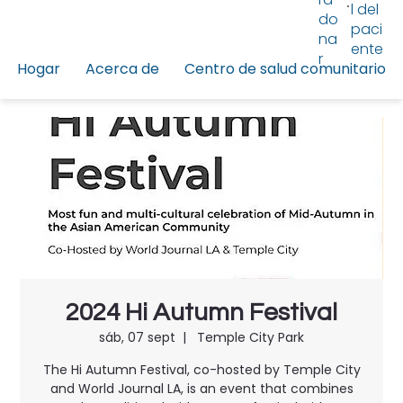
l del
do
paci
na
ente
r
Hogar
Acerca de
Centro de salud comunitario
2024 Hi Autumn Festival
sáb, 07 sept
  |  
Temple City Park
The Hi Autumn Festival, co-hosted by Temple City
and World Journal LA, is an event that combines