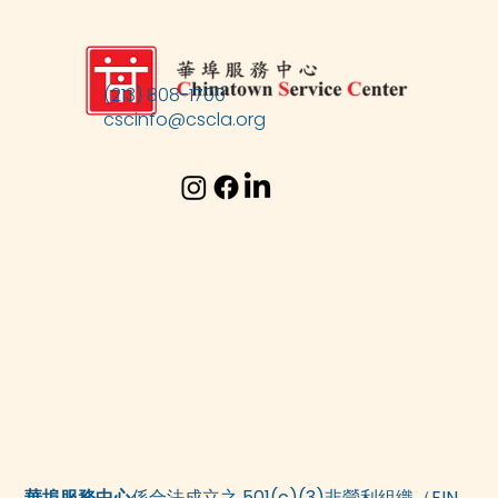
(213) 808-1700
cscinfo@cscla.org
華埠服務中心
係合法成立之 501(c)(3)非營利組織（EIN