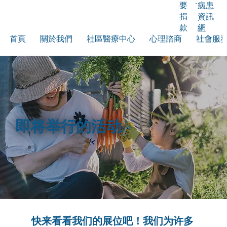
要
病患
捐
資訊
款
網
首頁
關於我們
社區醫療中心
心理諮商
社會服
即将举行的活动
快来看看我们的展位吧！我们为许多