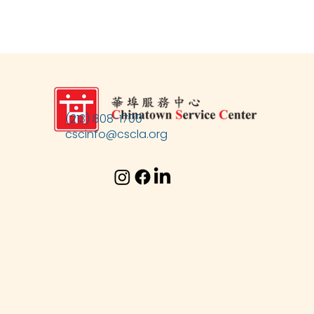
(213) 808-1700
cscinfo@cscla.org