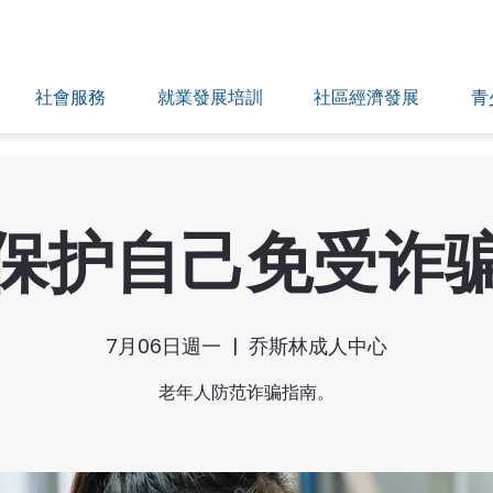
社會服務
就業發展培訓
社區經濟發展
青
保护自己免受诈
7月06日週一
  |  
乔斯林成人中心
老年人防范诈骗指南。