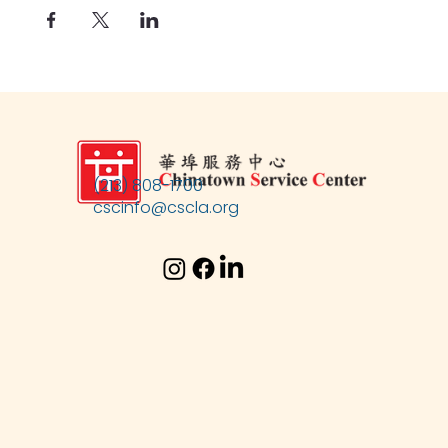
(213) 808-1700
cscinfo@cscla.org