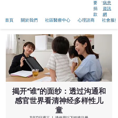
要
病患
捐
資訊
款
網
首頁
關於我們
社區醫療中心
心理諮商
社會服
揭开“谁”的面纱：透过沟通和
感官世界看清神经多样性儿
童
11月12日週三
  |  
请使用以下链接注册