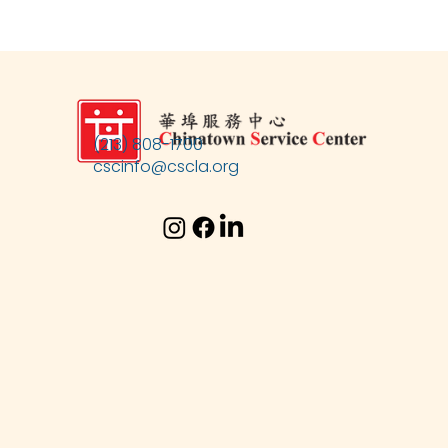
(213) 808-1700
cscinfo@cscla.org