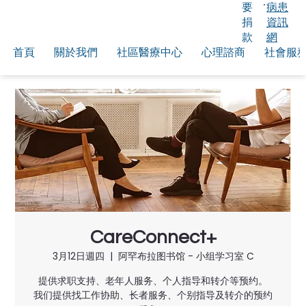
要
病患
捐
資訊
款
網
首頁
關於我們
社區醫療中心
心理諮商
社會服
CareConnect+
3月12日週四
  |  
阿罕布拉图书馆 - 小组学习室 C
提供求职支持、老年人服务、个人指导和转介等预约。
我们提供找工作协助、长者服务、个别指导及转介的预约