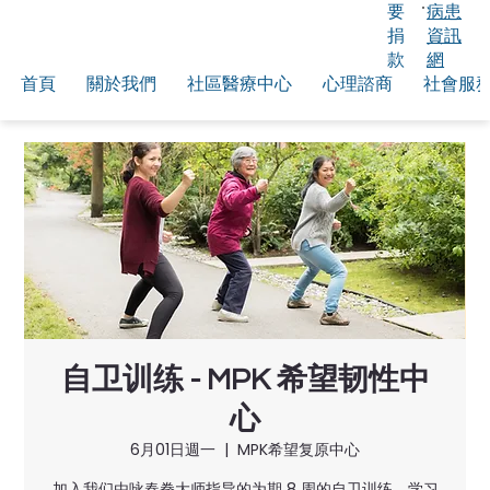
要
病患
捐
資訊
款
網
首頁
關於我們
社區醫療中心
心理諮商
社會服
自卫训练 - MPK 希望韧性中
心
6月01日週一
  |  
MPK希望复原中心
加入我们由咏春拳大师指导的为期 8 周的自卫训练，学习